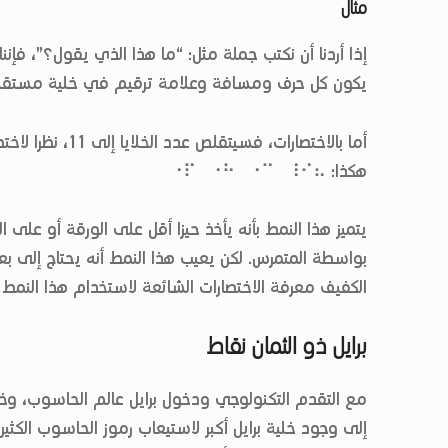
مثال
يكون كل حرف ومسافة وعلامة ترقيم في خلية مستقلة، وتُكتب هكذا:
أما بالاختصارات، 
هكذا: ⠐⠏⠀⠐⠓⠀⠐⠉⠀⠸⠊⠦
يتميز هذا النمط بأنه يأخذ حيزا أقل على الورقة أو على 
بواسطة المتمرس. لكن يعيب هذا النمط أنه يحتاج إلى بع
الكفيف معرفة الاختصارات الشائعة لاستخدام هذا النمط إلك
برايل ذو الثمان نقاط
مع التقدم التكنولوجي ودخول برايل عالم الحاسوب، وخاص
إلى وجود خلية برايل أكبر لاستيعاب رموز الحاسوب الكثير