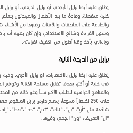
يُطلق عليه أيضا برايل الأبجدي أو برايل الحرفي، أو برا
خلية منفصلة. وعادةً ما يبدأ الأطفال والمبتدئون بتعلُم 
والطباعة على الملصقات واللافتات وغيرها من الأشياء شا
وسهل القراءة وشائع الاستخدام، وإن كان يعيبه أنه يأخذ 
وبالتالي يأخذ وقتا أطول من الكفيف لقراءته.
برايل من الدرجة الثانية
يُطلق عليه أيضا برايل بالاختصارات، أو برايل الأدبي. وفيه
في خلية أو أكثر، بهدف تقليل مساحة الكتابة وتوفير الج
والمناهج الدراسية للطلاب الأكبر سناً وغير ذلك من المح
على 250 اختصاراً متنوعاً، يتعلم دارس برايل المت
شائعة مثل “أو”، “بل”، “تلك”، “ثم”، “جدا”،”هذا”، “إلى”
“ال” التعريف، “ون” الجمع، وغيرها.