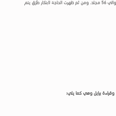
البيت الأمريكي للطباعة بتحويلها إلى طريقة برايل في حوالي 56 مجلد. ومن ثم ظهرت الحاجة لابتكار طُرُق يتم
 وقراءة برايل وهي كما يلي
: