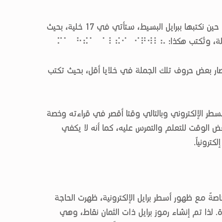
إذا أردنا أن نكتب جملة مثل: “ما هذا الذي يقول؟”، فإننا حين نكتبها ببرايل البسيط، ستأتي في 17 خلية، بحيث
 ⠍⠁⠀⠓⠮⠁⠀⠁⠇⠮⠊⠀⠊⠟⠺⠇⠦
فسيتقلص عدد الخلايا إلى 11، نظرا لاختصار بعض حروف تلك الجملة في خلايا أقل، بحيث تكتب
السطر الإلكتروني وبالتالي وقتا أقصر في قراءته وخصة
ض الوقت للتعلم والتمرس عليه، كما أنه لا يكفي
ترونياً.
ةً مع ظهور أسطر برايل الإلكترونية، ظهرت الحاجة
ة. لذا تم إنشاء رموز برايل ذات الثمان نقاط، وهي