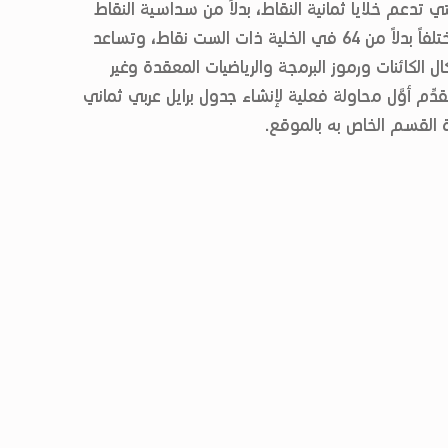
تي تدعم خلايا ثمانية النقاط، بدلاً من سداسية النقاط
التقليدية. توفر هذه الخلية إمكانية كتابة 255 تشكيلاً مختلفاً بدلاً من 64 في الخلية ذات الست نقاط، وتساعد
ل الكائنات ورموز البرمجة والرياضيات المعقدة وغير
قدِّم أوَّل محاولة فعلية لإنشاء جدول برايل عربي ثماني
ة القسم الخاص به بالموقع.