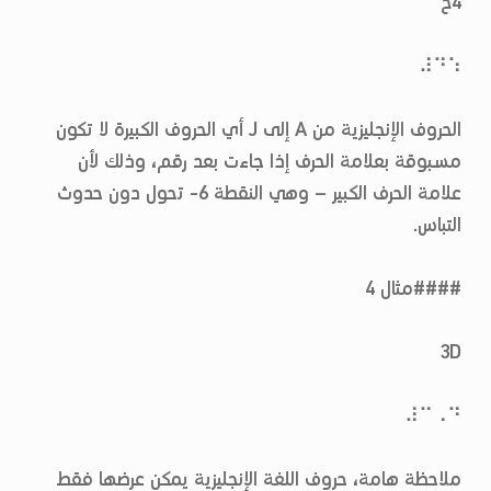
4ح
⠼⠙⠱
الحروف الإنجليزية من A إلى J أي الحروف الكبيرة لا تكون
مسبوقة بعلامة الحرف إذا جاءت بعد رقم، وذلك لأن
علامة الحرف الكبير – وهي النقطة 6- تحول دون حدوث
التباس.
####مثال 4
3D
⠼⠉⠠⠙
ملاحظة هامة، حروف اللغة الإنجليزية يمكن عرضها فقط