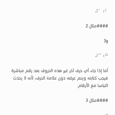
⠼⠁⠰⠃
####مثال 2
3g
⠼⠉⠰⠛
أما إذا جاء أي حرف آخر غير هذه الحروف بعد رقم مباشرة
فيجب كتابته ويتم عرضه دون علامة الحرف، لأنه لا يحدث
التباسا مع الأرقام.
####مثال 3